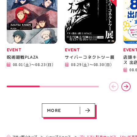
繋がりたい 郡山市
EVENT
EVENT
EVEN
呪術廻戦PLAZA
サイバーコネクトツー展
店頭キ
ス 出
08.01（土）～08.23（日）
08.29（土）～08.30（日）
EVENT
EVENT
EVENT
EVENT
CAMPAIGN
CAMPAIGN
08.
呪術廻戦PLAZA
サイバーコネクトツー展
店頭キッチンカースペース 出店カ
お祭りBBQビアガーデン 屋上で好
ヨドバシカメラ 平日限定1時間駐
プレミアム駐車サービス [4～8F
レンダー
評営業中！
車サービス
専門店対象]
08.01（土）～08.23（日）
08.29（土）～08.30（日）
08.01（土）～08.31（月）
05.21（木）～09.27（日）
MORE
MORE
アティ郡山トップ
ショップニュース
プレミアム駐車サービス [4～8F専