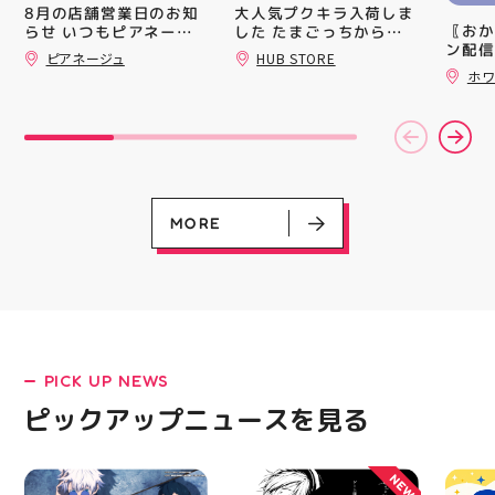
買い上
大人気プクキラ入荷しま
8月の店舗営業日のお知
ツポイ
〖おか
した たまごっちからサ
らせ いつもピアネージ
録)画
ン配信
ンリオまで 全13種類の
ュをご利用いただき あ
ピアネージュ
HUB STORE
だくと
ッパー
豊富なラインナップが勢
りがとうございます 8月
ホワ
加する
￥11,17
はイベント出店のため、
揃い ぷくっとしたキュ
スポー
￥5️⃣,
通常の定休日（火・水）
ートなフォルムに 思わ
ズなど
ーポン
以外にも 11日(火祝)・
ず胸キュンしちゃうデザ
ぜひご
ース終
15日は店舗をお休みさ
インばかり 集めたくな
熱い夏
験後の
せていただきます‍♀️ 🧵営
る可愛さで コレクショ
ます️
です🦷
業時間 10:00〜18:00
ンにもぴったり 数量限
ター一
りのク
🧵定休日 火・水 イベ
定での入荷となりますの
ります✧⁠◝
ので、
ント出店の日もあります
で 気になっていた方、
MORE
オ #
⁡ ご
ので、 ご来店前にカレ
まだGETできてない方は
してお
ンダーをチェックしてい
売り切れる前にぜひお早
ニンク
ただけると嬉しいです
めにチェックしてくださ
キャン
「今月また行こう！」と
いね お気に入りの1個、
#whi
思ってくださった方は
見つかりますように #プ
#歯の
ぜひ保存しておいてくだ
クキラ #たまごっち #サ
さいね 8月も、手作りを
ンリオ #シール活 #シー
楽しめるピアネージュで
ル キャラグッズ プチプ
PICK UP NEWS
皆さまをお待ちしていま
ラ雑貨 コレクション
LATEST!
す #ピアネージュ #郡山
HUBSTORE 数量限定 新
ピックアップニュースを見る
ピックアップニュース
ハンドメイド #郡山ワー
商品入荷
クショップ #郡山ミシン
教室 #ハンドメイドショ
NEW
ップ 手作り好きさんと