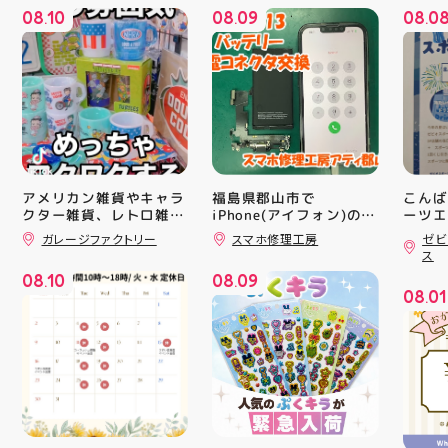
08
10
08
09
08
0
.
.
.
アメリカン雑貨やキャラ
福島県郡山市で
こんば
クター雑貨、レトロ雑貨
iPhone(アイフォン)の充
ーツエ
電口修理はスマホ修理工
ィ郡山
などたくさん販売してま
ガレージファクトリー
スマホ修理工房
ゼビ
房アティ郡山店なら即日
「ゼビ
す🧸 圧巻の量です 郡山
ス
駅前 アティ郡山4F “ガ
修理対応😊✨
つり」
08
10
08
09
レージファクトリー”へ
す(⁠✷⁠
.
.
08
01
遊びに来てね️‍️‍️‍ #福島 #郡
16(
.
山 #郡山駅前 #雑貨屋 #
ィ館内
アメリカン雑貨
17:
を行い
入り口
ーや瓶
対策グ
た、5
ート(