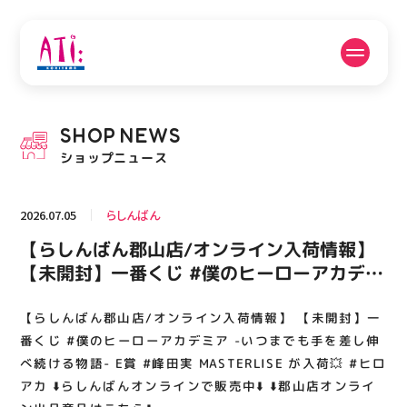
公式SNSフォローはこちら
SHOP
NEWS
PICK UP NEWS
SHOP NEWS
ショップニュース
ピックアップニュース
ショップニュース
2026.07.05
らしんばん
FLOOR GUIDE
OPENING HOURS
【らしんばん郡山店/オンライン入荷情報】
フロアガイド
営業時間
【未開封】一番くじ #僕のヒーローアカデミ
ア -いつまでも手を差し伸べ続ける物語- E賞
#峰田実 MASTERLISE が入荷💥 #ヒロアカ
【らしんばん郡山店/オンライン入荷情報】 【未開封】一
ACCESS
RECRUIT
アクセス・駐車場
スタッフ募集
⬇️らしんばんオンラインで販売中⬇️ ⬇️郡山店オ
番くじ #僕のヒーローアカデミア -いつまでも手を差し伸
ンライン出品商品はこちら⬇️
べ続ける物語- E賞 #峰田実 MASTERLISE が入荷💥 #ヒロ
アカ ⬇️らしんばんオンラインで販売中⬇️ ⬇️郡山店オンライ