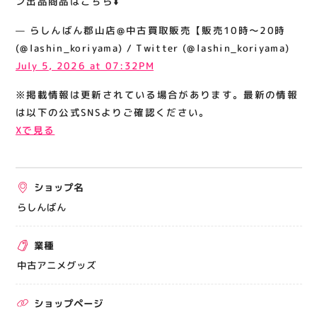
ン出品商品はこちら⬇️
関連情報
— らしんばん郡山店@中古買取販売【販売10時～20時
お知らせ
(@lashin_koriyama) / Twitter (@lashin_koriyama)
お問い合わせ
July 5, 2026 at 07:32PM
プライバシーポリシー
※掲載情報は更新されている場合があります。最新の情報
サイトポリシー
は以下の公式SNSよりご確認ください。
Xで見る
運営会社
出店をご検討の方へ
ショップ名
テナント出店募集
らしんばん
催事出店募集
業種
アティビジョンについて
中古アニメグッズ
ショップページ