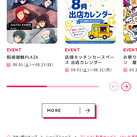
ニングシューズの最新作
━━━
になります！ ・ 気にな
━━━
る方は是非、店頭に足を
郡山 
運んでください！ スポ
BBQ
ーツナビゲーター一同、
祭りB
店頭でお待ちしておりま
手ぶら
す(⁠◍⁠•⁠ᴗ⁠•⁠◍⁠)⁠ ・ #ゼビオ
み #
#アティ郡山 #福島美少
ィナー
女図鑑 #照山楓香
#夏の
#ASICS
EVENT
EVENT
EVEN
呪術廻戦PLAZA
店頭キッチンカースペー
お祭り
ス 出店カレンダー
ン 屋
08.01（土）～08.23（日）
EVENT
EVENT
EVENT
CAMPAIGN
CAMPAIGN
08.01（土）～08.31（月）
05.
呪術廻戦PLAZA
店頭キッチンカースペース 出店カ
お祭りBBQビアガーデン 屋上で好
ヨドバシカメラ 平日限定1時間駐
プレミアム駐車サービス [4～8F
レンダー
評営業中！
車サービス
専門店対象]
08.01（土）～08.23（日）
08.01（土）～08.31（月）
05.21（木）～09.27（日）
MORE
MORE
アティ郡山トップ
ショップニュース
プレミアム駐車サービス [4～8F専