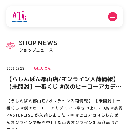
公式SNSフォローはこちら
SHOP
NEWS
PICK UP NEWS
SHOP NEWS
ショップニュース
ピックアップニュース
ショップニュース
2026.05.28
らしんばん
FLOOR GUIDE
OPENING HOURS
【らしんばん郡山店/オンライン入荷情報】
フロアガイド
営業時間
【未開封】一番くじ #僕のヒーローアカデミ
ア -幸せの上に- D賞 #荼毘 MASTERLISE が
入荷しました～📢 #ヒロアカ ⬇️らしんばんオ
【らしんばん郡山店/オンライン入荷情報】 【未開封】一
ACCESS
RECRUIT
アクセス・駐車場
スタッフ募集
ンラインで販売中⬇️ ⬇️郡山店オンライン出品
番くじ #僕のヒーローアカデミア -幸せの上に- D賞 #荼毘
商品はこちら⬇️
MASTERLISE が入荷しました～📢 #ヒロアカ ⬇️らしんば
んオンラインで販売中⬇️ ⬇️郡山店オンライン出品商品はこ