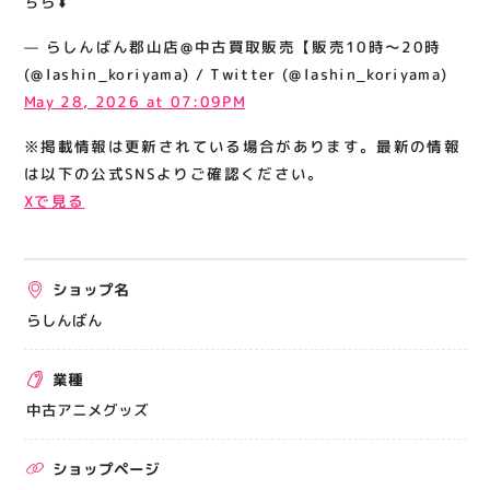
ちら⬇️
関連情報
— らしんばん郡山店@中古買取販売【販売10時～20時
お知らせ
(@lashin_koriyama) / Twitter (@lashin_koriyama)
お問い合わせ
May 28, 2026 at 07:09PM
プライバシーポリシー
※掲載情報は更新されている場合があります。最新の情報
サイトポリシー
は以下の公式SNSよりご確認ください。
Xで見る
運営会社
出店をご検討の方へ
ショップ名
テナント出店募集
らしんばん
催事出店募集
業種
アティビジョンについて
中古アニメグッズ
ショップページ