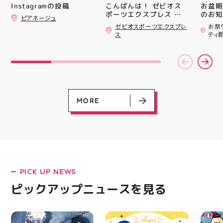
#whi
こんばんは！ ゼビオス
お盆期
Instagramの投稿
#歯の
ポーツエクスプレス ア
のお知らせ 
ピアネージュ
ティ郡山です🦭 ・ ★本
用いた
ゼビオスポーツエクスプレ
お祭
日のラジオ★は アシッ
ざいま
ス
ティ
クスからランニングシュ
(水)〜
ーズ 「NOVA BLAST
営業時
6」の紹介でした ・ 特
いたします 
徴としては ☆軽量かつ
22:
反発性に優れた「FF
りBB
TURBO SQUARED」を新
お楽し
搭載し、推進力を向上さ
ご家族
せました！
人との
MORE
☆ASICSGRIPを前足部に
お出か
追加し、グリップ力を向
屋台グ
上させました！ ☆市場
に楽し
トレンドの反発性とクッ
ビアガ
ション性を表したデザイ
思い出
ンと優れた通気性を兼ね
皆さま
備えた「エンジニアード
フ一同
ウーブンアッパー」を搭
ており
PICK UP NEWS
LATEST!
載しました！ ・ 長距離
アガー
をカジュアルに走りたい
屋台村
ピックアップニュース
ピックアップニュースを見る
方や仕事履き、夏のお出
━━━
かけで長距離歩く方向け
━━━
のクッションシューズに
はプロ
なっています 人気ラン
から