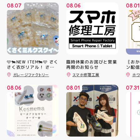
08
07
08
06
08
01
.
.
.
🩵🐄NEW ITEM🐄🩵 さく
臨時休業のお詫びと営業
〖おか
さく衣がリアル！ さく
再開のお知らせ
ン配信
ッパー
さくミルクスクイーズ入
ガレージファクトリー
スマホ修理工房
ホワ
￥11,17
荷！ クセになる感触で
すよ 他にもスクイーズ
￥5️⃣,
08
06
08
01
07
31
大量入荷予定です お楽
ーポン
.
.
.
しみにーっ️‍️‍️‍ #スクイーズ
ース終
#アティ郡山 #福島県 #
験後の
郡山駅前 #郡山市
です🦷
りのク
ので、
⁡ ご
してお
ニンク
キャン