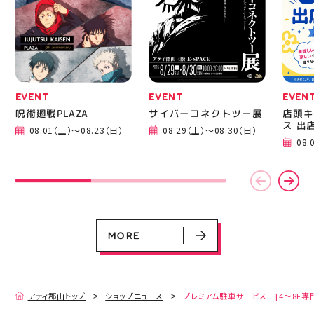
EVENT
EVENT
EVEN
呪術廻戦PLAZA
サイバーコネクトツー展
店頭キ
ス 出
08.01（土）～08.23（日）
08.29（土）～08.30（日）
EVENT
EVENT
EVENT
EVENT
CAMPAIGN
CAMPAIGN
08.
呪術廻戦PLAZA
サイバーコネクトツー展
店頭キッチンカースペース 出店カ
お祭りBBQビアガーデン 屋上で好
ヨドバシカメラ 平日限定1時間駐
プレミアム駐車サービス [4～8F
レンダー
評営業中！
車サービス
専門店対象]
08.01（土）～08.23（日）
08.29（土）～08.30（日）
08.01（土）～08.31（月）
05.21（木）～09.27（日）
MORE
MORE
アティ郡山トップ
ショップニュース
プレミアム駐車サービス [4～8F専