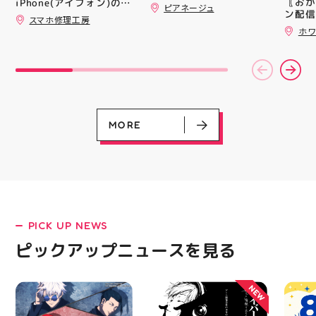
〖おか
iPhone(アイフォン)の充
ピアネージュ
クキラ #たまごっち #サ
録)画
ン配信
電口修理はスマホ修理工
スマホ修理工房
ンリオ #シール活 #シー
だくと
ッパー
房アティ郡山店なら即日
ホワ
ル キャラグッズ プチプ
加する
￥11,17
修理対応😊✨
ラ雑貨 コレクション
スポー
￥5️⃣,
HUBSTORE 数量限定 新
ズなど
ーポン
商品入荷
ぜひご
ース終
熱い夏
験後の
ます️
です🦷
ター一
りのク
ります✧⁠◝
ので、
MORE
オ #
⁡ ご
してお
ニンク
キャン
#whi
#歯の
PICK UP NEWS
LATEST!
ピックアップニュースを見る
ピックアップニュース
NEW