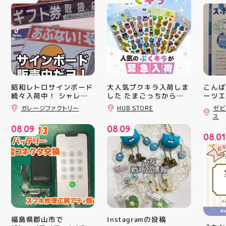
昭和レトロサインボード
大人気プクキラ入荷しま
こんば
続々入荷中！ シャレオ
した たまごっちからサ
ーツエ
ンリオまで 全13種類の
ィ郡山
ツでナウイ すべてA4サ
ガレージファクトリー
HUB STORE
ゼビ
豊富なラインナップが勢
「ゼビ
イズなのでインテリアに
ス
も 取り入れやすいです
揃い ぷくっとしたキュ
つり」
08
09
08
09
よ！ 郡山駅前 アティ郡
ートなフォルムに 思わ
す(⁠✷⁠
.
.
08
01
山4F “ガレージファクト
ず胸キュンしちゃうデザ
16(
.
リー”へ遊びに来てね️‍️‍️‍ #
インばかり 集めたくな
ィ館内
福島 #郡山 #郡山駅前 #
る可愛さで コレクショ
17:
雑貨屋 #昭和レトロ
ンにもぴったり 数量限
を行い
定での入荷となりますの
入り口
で 気になっていた方、
ーや瓶
まだGETできてない方は
対策グ
売り切れる前にぜひお早
た、5
めにチェックしてくださ
ート(
いね お気に入りの1個、
買い上
Instagramの投稿
福島県郡山市で
見つかりますように #プ
ツポイ