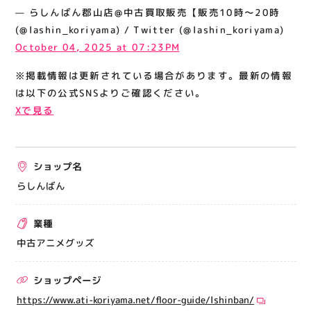
関連情報
— らしんばん郡山店@中古買取販売【販売10時～20時
(@lashin_koriyama) / Twitter (@lashin_koriyama)
お知らせ
October 04, 2025 at 07:23PM
お問い合わせ
※掲載情報は更新されている場合があります。最新の情報
プライバシーポリシー
は以下の公式SNSよりご確認ください。
サイトポリシー
Xで見る
運営会社
ショップ名
出店をご検討の方へ
らしんばん
テナント出店募集
催事出店募集
業種
アティビジョンについて
中古アニメグッズ
ショップページ
https://www.ati-koriyama.net/floor-guide/lshinban/