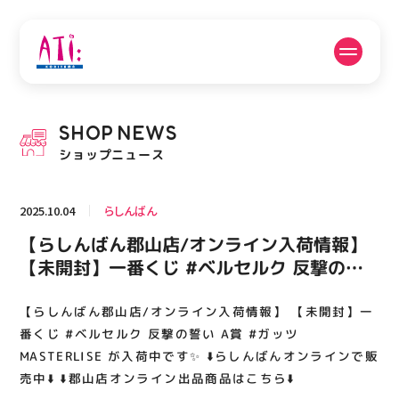
公式SNSフォローはこちら
SHOP
NEWS
PICK UP NEWS
SHOP NEWS
ショップニュース
ピックアップニュース
ショップニュース
2025.10.04
らしんばん
FLOOR GUIDE
OPENING HOURS
【らしんばん郡山店/オンライン入荷情報】
フロアガイド
営業時間
【未開封】一番くじ #ベルセルク 反撃の誓
い A賞 #ガッツ MASTERLISE が入荷中です
✨ ⬇️らしんばんオンラインで販売中⬇️ ⬇️郡山店
【らしんばん郡山店/オンライン入荷情報】 【未開封】一
ACCESS
RECRUIT
アクセス・駐車場
スタッフ募集
オンライン出品商品はこちら⬇️
番くじ #ベルセルク 反撃の誓い A賞 #ガッツ
MASTERLISE が入荷中です✨ ⬇️らしんばんオンラインで販
売中⬇️ ⬇️郡山店オンライン出品商品はこちら⬇️