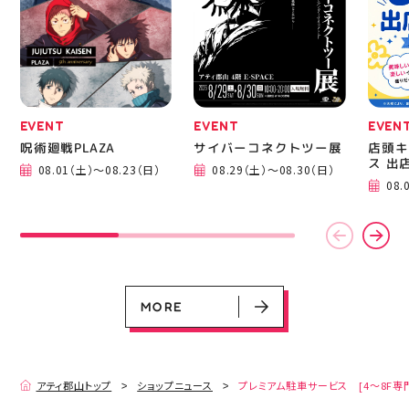
成までの様子も見てね #
ピアネージュ #ミシン教
室 #ソーイング教室 #ミ
シン初心者 #ハンドメイ
ド 手作り 洋裁 ソーイン
グ 郡山市 郡山 福島県
手作りのある暮らし
EVENT
EVENT
EVEN
呪術廻戦PLAZA
サイバーコネクトツー展
店頭キ
ス 出
08.01（土）～08.23（日）
08.29（土）～08.30（日）
EVENT
EVENT
EVENT
EVENT
CAMPAIGN
CAMPAIGN
08.
呪術廻戦PLAZA
サイバーコネクトツー展
店頭キッチンカースペース 出店カ
お祭りBBQビアガーデン 屋上で好
ヨドバシカメラ 平日限定1時間駐
プレミアム駐車サービス [4～8F
レンダー
評営業中！
車サービス
専門店対象]
08.01（土）～08.23（日）
08.29（土）～08.30（日）
08.01（土）～08.31（月）
05.21（木）～09.27（日）
MORE
MORE
アティ郡山トップ
ショップニュース
プレミアム駐車サービス [4～8F専