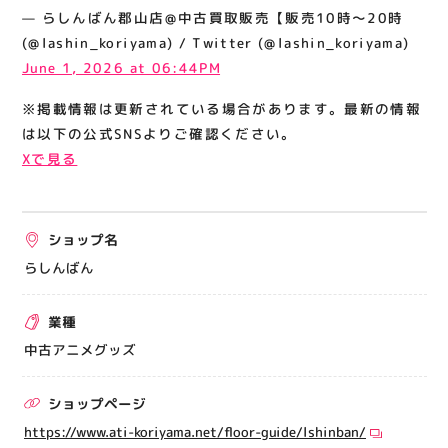
関連情報
— らしんばん郡山店@中古買取販売【販売10時～20時
(@lashin_koriyama) / Twitter (@lashin_koriyama)
お知らせ
June 1, 2026 at 06:44PM
お問い合わせ
※掲載情報は更新されている場合があります。最新の情報
プライバシーポリシー
は以下の公式SNSよりご確認ください。
サイトポリシー
Xで見る
運営会社
ショップ名
出店をご検討の方へ
らしんばん
テナント出店募集
催事出店募集
業種
アティビジョンについて
中古アニメグッズ
ショップページ
https://www.ati-koriyama.net/floor-guide/lshinban/