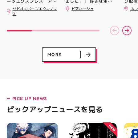
ました！」 好きな生地
ン配信
ーツエクスプレス アテ
を選んで、ミシンで少し
ッパー
ィ郡山です ・ 本日は
ゼビオスポーツエクスプレ
ピアネージュ
ホワ
ずつ形にしていく時間
￥11,17
「ゼビオスポーツなつま
ス
つり」開催のお知らせで
完成した時の嬉しさは格
￥5️⃣,
す(⁠✷⁠‿⁠✷⁠) ☆8/15(土)・
別です ピアネージュの
ーポン
16(日)の２日間 ★アテ
ミシン教室では、 「ミ
ース終
ィ館内にて ☆11:00〜
シンを使ってみたいけ
験後の
17:00(予定)でイベント
ど、ちょっと不安…」
です🦷
を行います！ ・ アティ
「作りたいものがあるけ
りのク
入り口横にて冷たいゼリ
ど、作り方が分からな
ので、
ーや瓶ジュース、熱中症
い」 そんな初心者さん
⁡ ご
MORE
対策グッズの販売🧊 ま
も大歓迎です お洋服・
してお
た、5F店舗の当日のレシ
バッグ・小物など、 あ
ニンク
ート(税込2000円以上お
なたの「作ってみた
キャン
買い上げ)１枚＋スポー
い！」を一緒に形にしま
#whi
ツポイントアプリ(本登
しょう🧵 今回は素敵な
#歯の
録)画面ご提示していた
パンツが完成 お孫ちゃ
だくと１回くじ引きに参
んの甚平も、とっても可
加することができます️
愛く仕上がりました
PICK UP NEWS
スポーツに関連したグッ
「私にもできるかな？」
LATEST!
ズなどが当たりますので
という方もお気軽に 作
ピックアップニュースを見る
ピックアップニュース
ぜひご参加ください️ ・
りたいものについてもご
熱い夏を盛り上げていき
相談ください♪ ピアネー
ます️ スポーツナビゲー
ジュ 気になる方はDMま
NEW
ター一同当お待ちしてお
たは店頭でお気軽にお問
ります✧⁠◝⁠(⁠⁰⁠▿⁠⁰⁠)⁠◜⁠✧ #ゼビ
い合わせください 写真
オ #アティ郡山
を横にスワイプして、完