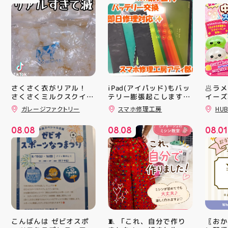
さくさく衣がリアル！
iPad(アイパッド)もバッ
🥟ラ
さくさくミルクスクイー
テリー膨張起こします🔋
イーズ
💥スマホ修理工房アティ
沸騰中
ズ入荷！ クセになる感
ガレージファクトリー
スマホ修理工房
HUB
郡山店ならデータそのま
んスク
触ですよ 他にもスクイ
ーズ大量入荷予定です
ま修理できます😊
キラキ
08
08
08
08
08
01
お楽しみにーっ️‍️‍️‍ 郡山駅
が と
.
.
.
前 アティ郡山4F “ガレ
にゅっ
ージファクトリー”へ遊
みつき
びに来てね️‍️‍️‍ #福島 #郡山
い…！
#郡山駅前 #雑貨屋 #ス
に入っ
クイーズ
子が出
らのお
中華ま
中華ま
レンド
シル活
🧵 「これ、自分で作り
〖おか
こんばんは ゼビオスポ
HUBS