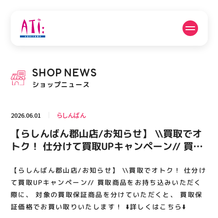
公式SNSフォローはこちら
SHOP
NEWS
PICK UP NEWS
SHOP NEWS
ショップニュース
ピックアップニュース
ショップニュース
2026.06.01
らしんばん
FLOOR GUIDE
OPENING HOURS
【らしんばん郡山店/お知らせ】 \\買取でオ
フロアガイド
営業時間
トク！ 仕分けて買取UPキャンペーン// 買取
商品をお持ち込みいただく際に、 対象の買
取保証商品を分けていただくと、 買取保証
【らしんばん郡山店/お知らせ】 \\買取でオトク！ 仕分け
ACCESS
RECRUIT
アクセス・駐車場
スタッフ募集
価格でお買い取りいたします！ ⬇️詳しくはこ
て買取UPキャンペーン// 買取商品をお持ち込みいただく
ちら⬇️
際に、 対象の買取保証商品を分けていただくと、 買取保
証価格でお買い取りいたします！ ⬇️詳しくはこちら⬇️