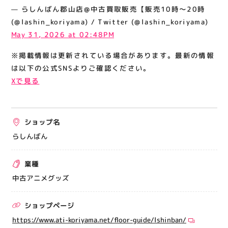
関連情報
— らしんばん郡山店@中古買取販売【販売10時～20時
(@lashin_koriyama) / Twitter (@lashin_koriyama)
お知らせ
May 31, 2026 at 02:48PM
お問い合わせ
※掲載情報は更新されている場合があります。最新の情報
プライバシーポリシー
は以下の公式SNSよりご確認ください。
サイトポリシー
Xで見る
運営会社
ショップ名
出店をご検討の方へ
らしんばん
テナント出店募集
催事出店募集
業種
アティビジョンについて
中古アニメグッズ
ショップページ
https://www.ati-koriyama.net/floor-guide/lshinban/