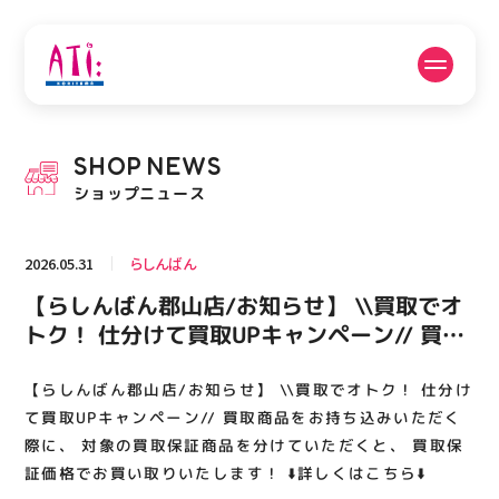
公式SNSフォローはこちら
SHOP
NEWS
PICK UP NEWS
SHOP NEWS
ショップニュース
ピックアップニュース
ショップニュース
2026.05.31
らしんばん
FLOOR GUIDE
OPENING HOURS
【らしんばん郡山店/お知らせ】 \\買取でオ
フロアガイド
営業時間
トク！ 仕分けて買取UPキャンペーン// 買取
商品をお持ち込みいただく際に、 対象の買
取保証商品を分けていただくと、 買取保証
【らしんばん郡山店/お知らせ】 \\買取でオトク！ 仕分け
ACCESS
RECRUIT
アクセス・駐車場
スタッフ募集
価格でお買い取りいたします！ ⬇️詳しくはこ
て買取UPキャンペーン// 買取商品をお持ち込みいただく
ちら⬇️
際に、 対象の買取保証商品を分けていただくと、 買取保
証価格でお買い取りいたします！ ⬇️詳しくはこちら⬇️