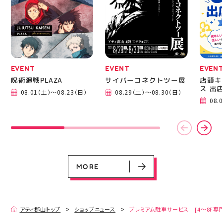
成までの様子も見てね #
ピアネージュ #ミシン教
室 #ソーイング教室 #ミ
シン初心者 #ハンドメイ
ド 手作り 洋裁 ソーイン
グ 郡山市 郡山 福島県
手作りのある暮らし
EVENT
EVENT
EVEN
呪術廻戦PLAZA
サイバーコネクトツー展
店頭キ
ス 出
08.01（土）～08.23（日）
08.29（土）～08.30（日）
EVENT
EVENT
EVENT
EVENT
CAMPAIGN
CAMPAIGN
08.
呪術廻戦PLAZA
サイバーコネクトツー展
店頭キッチンカースペース 出店カ
お祭りBBQビアガーデン 屋上で好
ヨドバシカメラ 平日限定1時間駐
プレミアム駐車サービス [4～8F
レンダー
評営業中！
車サービス
専門店対象]
08.01（土）～08.23（日）
08.29（土）～08.30（日）
08.01（土）～08.31（月）
05.21（木）～09.27（日）
MORE
MORE
アティ郡山トップ
ショップニュース
プレミアム駐車サービス [4～8F専