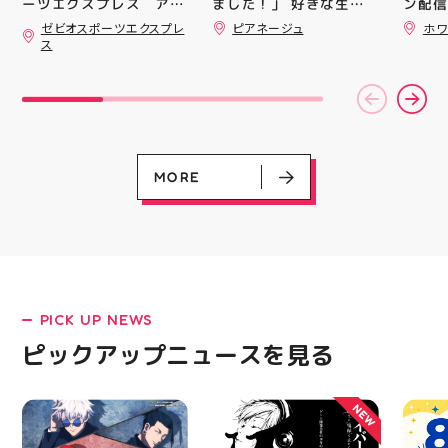
ました！」 好きな生地
ン配信
ーツエクスプレス アテ
を選んで、ミシンで少し
ッパー
ィ郡山です ・ 本日は
ゼビオスポーツエクスプレ
ピアネージュ
ホワ
ずつ形にしていく時間
￥11,17
「ゼビオスポーツなつま
ス
つり」開催のお知らせで
完成した時の嬉しさは格
￥5️⃣,
す(⁠✷⁠‿⁠✷⁠) ☆8/15(土)・
別です ピアネージュの
ーポン
16(日)の２日間 ★アテ
ミシン教室では、 「ミ
ース終
ィ館内にて ☆11:00〜
シンを使ってみたいけ
験後の
17:00(予定)でイベント
ど、ちょっと不安…」
です🦷
を行います！ ・ アティ
「作りたいものがあるけ
りのク
入り口横にて冷たいゼリ
ど、作り方が分からな
ので、
ーや瓶ジュース、熱中症
い」 そんな初心者さん
⁡ ご
MORE
対策グッズの販売🧊 ま
も大歓迎です お洋服・
してお
た、5F店舗の当日のレシ
バッグ・小物など、 あ
ニンク
ート(税込2000円以上お
なたの「作ってみた
キャン
買い上げ)１枚＋スポー
い！」を一緒に形にしま
#whi
ツポイントアプリ(本登
しょう🧵 今回は素敵な
#歯の
録)画面ご提示していた
パンツが完成 お孫ちゃ
だくと１回くじ引きに参
んの甚平も、とっても可
加することができます️
愛く仕上がりました
PICK UP NEWS
スポーツに関連したグッ
「私にもできるかな？」
LATEST!
ズなどが当たりますので
という方もお気軽に 作
ピックアップニュースを見る
ピックアップニュース
ぜひご参加ください️ ・
りたいものについてもご
熱い夏を盛り上げていき
相談ください♪ ピアネー
ます️ スポーツナビゲー
ジュ 気になる方はDMま
NEW
ター一同当お待ちしてお
たは店頭でお気軽にお問
ります✧⁠◝⁠(⁠⁰⁠▿⁠⁰⁠)⁠◜⁠✧ #ゼビ
い合わせください 写真
オ #アティ郡山
を横にスワイプして、完