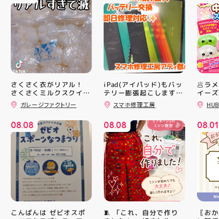
さくさく衣がリアル！
iPad(アイパッド)もバッ
🥟ラ
さくさくミルクスクイー
テリー膨張起こします🔋
イーズ
💥スマホ修理工房アティ
沸騰中
ズ入荷！ クセになる感
ガレージファクトリー
スマホ修理工房
HUB
郡山店ならデータそのま
んスク
触ですよ 他にもスクイ
ーズ大量入荷予定です
ま修理できます😊
キラキ
08
08
08
08
08
01
お楽しみにーっ️‍️‍️‍ 郡山駅
が と
.
.
.
前 アティ郡山4F “ガレ
にゅっ
ージファクトリー”へ遊
みつき
びに来てね️‍️‍️‍ #福島 #郡山
い…！
#郡山駅前 #雑貨屋 #ス
に入っ
クイーズ
子が出
らのお
中華ま
中華ま
レンド
シル活
🧵 「これ、自分で作り
〖おか
こんばんは ゼビオスポ
HUBS