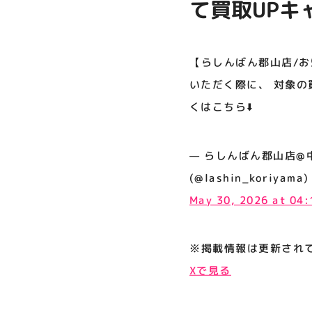
て買取UPキ
プライバシーポリシー
に、 対象の
サイトポリシー
格でお買い取
【らしんばん郡山店/お
運営会社
いただく際に、 対象の
くはこちら⬇️
公式SNSフォローはこちら
— らしんばん郡山店@中古買
(@lashin_koriyama)
May 30, 2026 at 04
※掲載情報は更新され
Xで見る