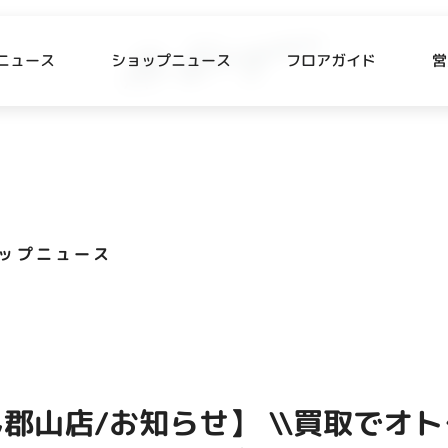
ニュース
ショップニュース
フロアガイド
営
L
P NEWS
FLOOR GUIDE
プニュース
フロアガイド
ップニュース
CESS
RECRUIT
ス・駐車場
スタッフ募集
出店をご検討の方へ
テナント出店募集
郡山店/お知らせ】 \\買取でオト
催事出店募集