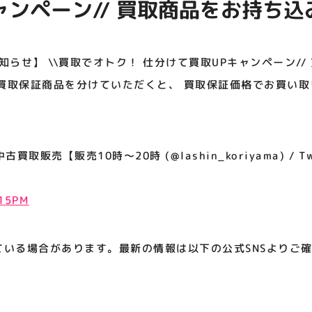
ャンペーン// 買取商品をお持ち
アティビジョンについて
買取保証商品を分けていただくと
りいたします！ ⬇️詳しくはこちら⬇
知らせ】 \\買取でオトク！ 仕分けて買取UPキャンペーン//
買取保証商品を分けていただくと、 買取保証価格でお買い取り
取販売【販売10時～20時 (@lashin_koriyama) / Twi
:15PM
ている場合があります。最新の情報は以下の公式SNSよりご