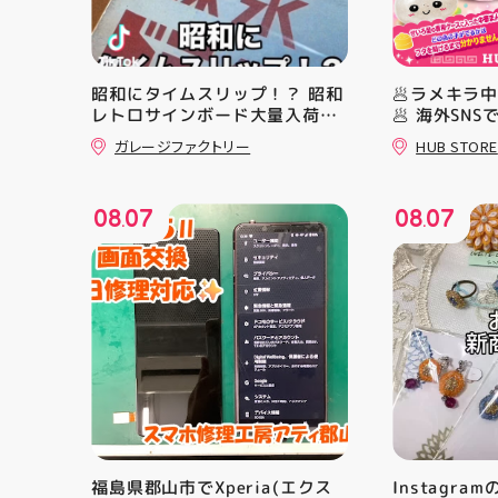
昭和にタイムスリップ！？ 昭和
🥟ラメキラ
レトロサインボード大量入荷し
🥟 海外SN
ました！ 今回はお菓子系をまと
ラ中華まん
ガレージファクトリー
HUB STORE
めてみました お部屋に飾ればバ
場！ キラキ
ッチグー 郡山駅前 アティ郡山
とにかくかわ
4F “ガレージファクトリー”へ遊
クセになる 
08
07
08
07
びに来てね️‍️‍️‍ #福島 #郡山 #郡山
らない…！ 
.
.
駅前 #雑貨屋 #昭和レトロ
っていて ど
開けてからの
ラ中華まん 
まんグッズ 
にゅむにゅ 
HUBSTORE
福島県郡山市でXperia(エクス
Instagra