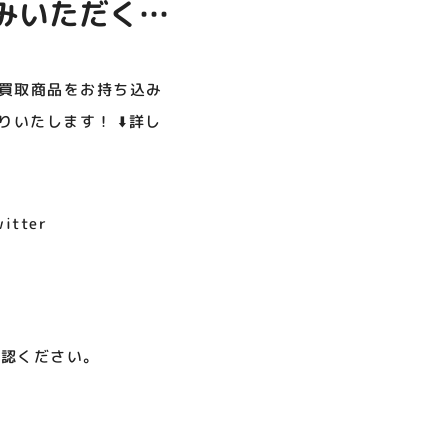
込みいただく際
呪術廻戦PLAZA
店頭キッチンカースペース 出店
お祭りBBQビアガーデン 屋上
ヨドバシカメラ 平日限定1時
プレミアム駐車サービス [4～
カレンダー
で好評営業中！
間駐車サービス
8F専門店対象]
、 買取保証価
08.01（土）～08.23（日）
08.01（土）～08.31（月）
05.21（木）～09.27（日）
️
 買取商品をお持ち込み
いたします！ ⬇️詳し
MORE
tter
確認ください。