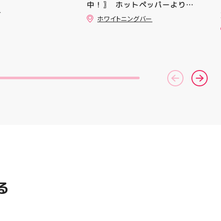
中！〗 ⁡ ホットペッパーより通
ニングシューズの最新作になり
ュ
常￥11,170······▸ ￥5️⃣,5️⃣8️⃣0️⃣
ます！ ・ 気になる方は是非、
ホワイトニングバー
のお得なクーポン配信中です★ ⁡
店頭に足を運んでください！ ス
コース終了した方、初回体験後
ポーツナビゲーター一同、店頭
の再来店におすすめです🦷 ⁡ ⁡ お
でお待ちしております
一人様1回限りのクーポンにな
(⁠◍⁠•⁠ᴗ⁠•⁠◍⁠)⁠ ・ #ゼビオ #アティ
りますので、是非お試し下さい ⁡
郡山 #福島美少女図鑑 #照山楓
ご予約、ご来店お待ちしており
香 #ASICS
ます️ #ホワイトニンク #ホワイ
トニングキャンペーン
#whitening #歯が白い #歯の
黄ばみ
る