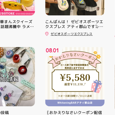
中華まんスクイーズ
こんばんは！ ゼビオスポーツエ
Sで話題沸騰中 ラメキ
クスプレス アティ郡山です🦭
スクイーズが新登
・ ★本日のラジオ★は アシッ
ゼビオスポーツエクスプレス
ラグリッター素材が
クスからランニングシューズ
いい♪ むにゅっと
「NOVA BLAST 6」の紹介でし
やみつき触感がたま
た ・ 特徴としては ☆軽量かつ
08
01
せいろ型ケースに入
反発性に優れた「FF TURBO
.
の色の子が出るかは
SQUARED」を新搭載し、推進力
お楽しみ #ラメキ
を向上させました！
#スクイーズ #中華
☆ASICSGRIPを前足部に追加
#海外トレンド #む
し、グリップ力を向上させまし
シル活 新商品入荷
た！ ☆市場トレンドの反発性と
クッション性を表したデザイン
と優れた通気性を兼ね備えた
「エンジニアードウーブンアッ
パー」を搭載しました！ ・ 長
距離をカジュアルに走りたい方
や仕事履き、夏のお出かけで長
距離歩く方向けのクッションシ
mの投稿
〖おかえりなさいクーポン配信
ューズになっています 人気ラン