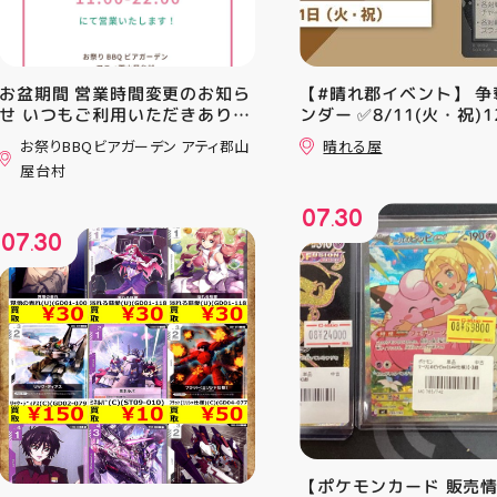
お盆期間 営業時間変更のお知ら
【#晴れ郡イベント】 争
せ いつもご利用いただきありが
ンダー ✅8/11(火・祝)12
とうございます！ 8月12日
⚔️イベント構成⚔️ スイ
お祭りBBQビアガーデン アティ郡山
晴れる屋
(水)〜8月16日(日) は、 営業時
+決勝ラウンド 🏆賞品一
屋台村
間を変更して営業いたします
優勝：■日本画■《シェ
11:00〜22:00 お昼からゆっく
レッドの勅令》シルバー
07
30
りBBQやビアガーデンをお楽し
ール・Foil×1枚 2-4位：
.
07
30
みいただけます ご家族とのお食
2,000pt 5-8位：1,000
.
事やご友人との集まり、夏休み
加お待ちしております！
のお出かけにもぴったり！ 屋台
グルメとBBQを一緒に楽しめる
「お祭りBBQビアガーデン」
で、夏の思い出を作りません
か？ 皆さまのご来店をスタッフ
一同、心よりお待ちしておりま
す お祭りBBQビアガーデン ア
ティ郡山屋台村
━━━━━━━━━━━━━━
━ ご予約・詳細はプロフィール
【ポケモンカード 販売
のリンクから