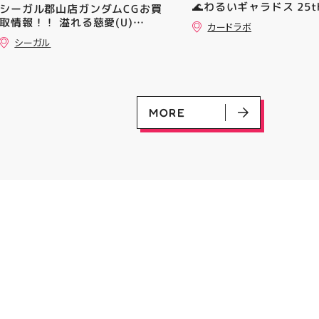
🌊わるいギャラドス 25th
シーガル郡山店ガンダムCGお買
━━━━━━━━━━━━━━
ーリエのピッピex 🔮ミ
取情報！！ 溢れる慈愛(U)
━ #アティ郡山 #郡山 #郡山グ
カードラボ
vmax UR 入荷いたしま
(GD01-118) ￥30 覚悟の表れ
ルメ #郡山BBQ #ビアガーデン
シーガル
是非ご来店お待ちしてお
(U)(GD01-100) ￥30 ﾌﾗｯﾄ(ﾐﾘ
#お祭りBBQ #屋台グルメ #手
♪
ｼｬ仕様)(C)(GD04-077) ￥50
ぶらBBQ #お盆 #夏休み #郡山
ランチ #郡山ディナー #家族で
おでかけ #夏の思い出 #BBQ
MORE