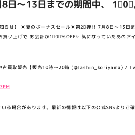
7月8日～13日までの期間中、 1⃣0⃣,
アティビジョンについて
げで お会計が1⃣0⃣％OFF✨ 気
をお得に手に入れる大チャンスです
知らせ】 ☀夏のボーナスセール☀第2⃣弾‼️ 7月8日～13日
以上のお買い上げで お会計が1⃣0⃣％OFF✨ 気になっていたあ
取販売【販売10時～20時 (@lashin_koriyama) / Twi
47PM
ている場合があります。最新の情報は以下の公式SNSよりご