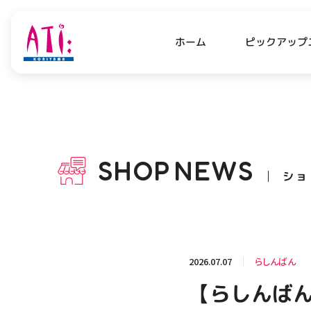
ピックアップ
ホーム
PICK UP NEWS
SHO
ピックアップニュース
ショッ
SHOP
NEWS
ショ
OPENING HOURS
AC
アクセ
営業時間
関連情報
2026.07.07
らしんばん
お知らせ
【らしんばん
お問い合わせ