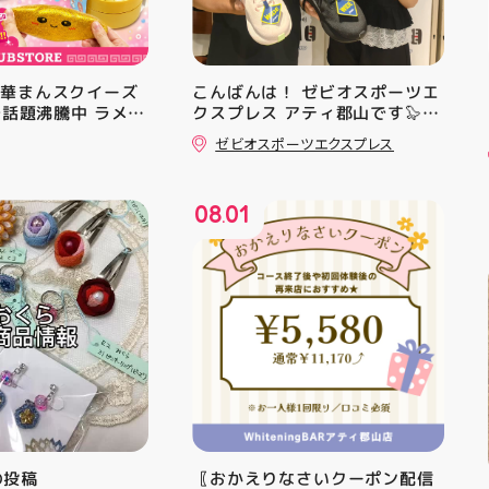
中華まんスクイーズ
こんばんは！ ゼビオスポーツエ
Sで話題沸騰中 ラメキ
クスプレス アティ郡山です🦭
スクイーズが新登
・ ★本日のラジオ★は アシッ
ゼビオスポーツエクスプレス
ラグリッター素材が
クスからランニングシューズ
いい♪ むにゅっと
「NOVA BLAST 6」の紹介でし
やみつき触感がたま
た ・ 特徴としては ☆軽量かつ
08
01
せいろ型ケースに入
反発性に優れた「FF TURBO
.
の色の子が出るかは
SQUARED」を新搭載し、推進力
お楽しみ #ラメキ
を向上させました！
#スクイーズ #中華
☆ASICSGRIPを前足部に追加
#海外トレンド #む
し、グリップ力を向上させまし
シル活 新商品入荷
た！ ☆市場トレンドの反発性と
クッション性を表したデザイン
と優れた通気性を兼ね備えた
「エンジニアードウーブンアッ
パー」を搭載しました！ ・ 長
距離をカジュアルに走りたい方
や仕事履き、夏のお出かけで長
距離歩く方向けのクッションシ
mの投稿
〖おかえりなさいクーポン配信
ューズになっています 人気ラン