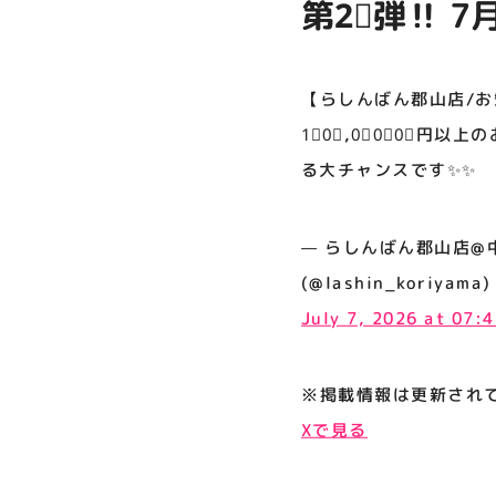
第2⃣弾‼️ 
プライバシーポリシー
上のお買い上
サイトポリシー
のアイテム
【らしんばん郡山店/お
運営会社
1⃣0⃣,0⃣0⃣0⃣円
る大チャンスです✨✨
公式SNSフォローはこちら
— らしんばん郡山店@中古買
(@lashin_koriyama)
July 7, 2026 at 07:
※掲載情報は更新され
Xで見る