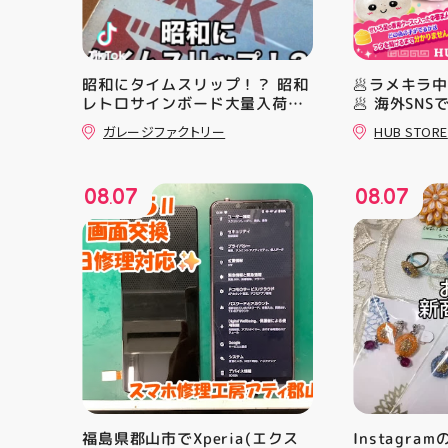
昭和にタイムスリップ！？ 昭和
🥟ラメキラ
レトロサインボード大量入荷し
🥟 海外SN
ました！ 今回はお菓子系をまと
ラ中華まん
ガレージファクトリー
HUB STORE
めてみました お部屋に飾ればバ
場！ キラキ
ッチグー 郡山駅前 アティ郡山
とにかくかわ
4F “ガレージファクトリー”へ遊
クセになる 
08
07
08
07
びに来てね️‍️‍️‍ #福島 #郡山 #郡山
らない…！ 
.
.
駅前 #雑貨屋 #昭和レトロ
っていて ど
開けてからの
ラ中華まん 
まんグッズ 
にゅむにゅ 
HUBSTORE
福島県郡山市でXperia(エクス
Instagra