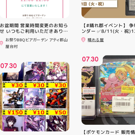
お盆期間 営業時間変更のお知ら
【#晴れ郡イベント】 争
せ いつもご利用いただきありが
ンダー ✅8/11(火・祝)12
とうございます！ 8月12日
⚔️イベント構成⚔️ スイ
お祭りBBQビアガーデン アティ郡山
晴れる屋
(水)〜8月16日(日) は、 営業時
+決勝ラウンド 🏆賞品一
屋台村
間を変更して営業いたします
優勝：■日本画■《シェ
11:00〜22:00 お昼からゆっく
レッドの勅令》シルバー
07
30
りBBQやビアガーデンをお楽し
ール・Foil×1枚 2-4位：
.
07
30
みいただけます ご家族とのお食
2,000pt 5-8位：1,000
.
事やご友人との集まり、夏休み
加お待ちしております！
のお出かけにもぴったり！ 屋台
グルメとBBQを一緒に楽しめる
「お祭りBBQビアガーデン」
で、夏の思い出を作りません
か？ 皆さまのご来店をスタッフ
一同、心よりお待ちしておりま
す お祭りBBQビアガーデン ア
ティ郡山屋台村
━━━━━━━━━━━━━━
━ ご予約・詳細はプロフィール
【ポケモンカード 販売
のリンクから