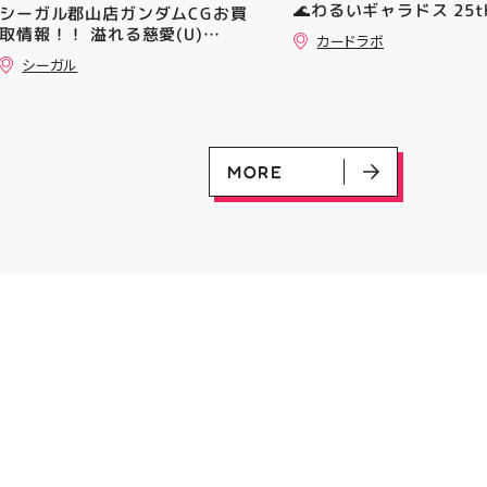
🌊わるいギャラドス 25th
シーガル郡山店ガンダムCGお買
━━━━━━━━━━━━━━
ーリエのピッピex 🔮ミ
取情報！！ 溢れる慈愛(U)
━ #アティ郡山 #郡山 #郡山グ
カードラボ
vmax UR 入荷いたしま
(GD01-118) ￥30 覚悟の表れ
ルメ #郡山BBQ #ビアガーデン
シーガル
是非ご来店お待ちしてお
(U)(GD01-100) ￥30 ﾌﾗｯﾄ(ﾐﾘ
#お祭りBBQ #屋台グルメ #手
♪
ｼｬ仕様)(C)(GD04-077) ￥50
ぶらBBQ #お盆 #夏休み #郡山
ランチ #郡山ディナー #家族で
おでかけ #夏の思い出 #BBQ
MORE