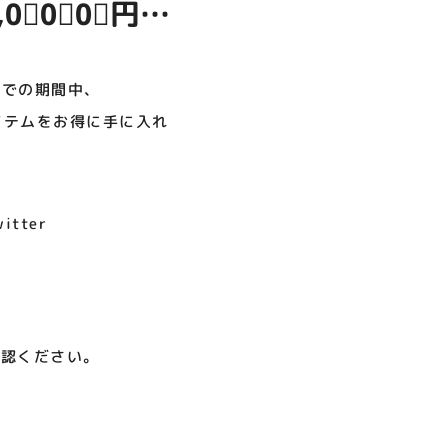
0⃣0⃣0⃣円以
呪術廻戦PLAZA
店頭キッチンカースペース 出店
お祭りBBQビアガーデン 屋上
ヨドバシカメラ 平日限定1時
プレミアム駐車サービス [4～
カレンダー
で好評営業中！
間駐車サービス
8F専門店対象]
になっていたあ
08.01（土）～08.23（日）
08.01（土）～08.31（月）
05.21（木）～09.27（日）
✨✨
までの期間中、
のアイテムをお得に手に入れ
MORE
tter
確認ください。