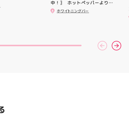
中！〗 ⁡ ホットペッパーより通
ニングシューズの最新作になり
ュ
常￥11,170······▸ ￥5️⃣,5️⃣8️⃣0️⃣
ます！ ・ 気になる方は是非、
ホワイトニングバー
のお得なクーポン配信中です★ ⁡
店頭に足を運んでください！ ス
コース終了した方、初回体験後
ポーツナビゲーター一同、店頭
の再来店におすすめです🦷 ⁡ ⁡ お
でお待ちしております
一人様1回限りのクーポンにな
(⁠◍⁠•⁠ᴗ⁠•⁠◍⁠)⁠ ・ #ゼビオ #アティ
りますので、是非お試し下さい ⁡
郡山 #福島美少女図鑑 #照山楓
ご予約、ご来店お待ちしており
香 #ASICS
ます️ #ホワイトニンク #ホワイ
トニングキャンペーン
#whitening #歯が白い #歯の
黄ばみ
る