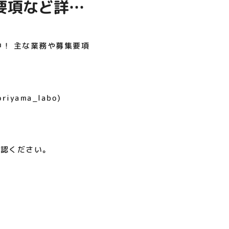
要項など詳し
呪術廻戦PLAZA
店頭キッチンカースペース 出店
お祭りBBQビアガーデン 屋上
ヨドバシカメラ 平日限定1時
プレミアム駐車サービス [4～
カレンダー
で好評営業中！
間駐車サービス
8F専門店対象]
ります🌟
08.01（土）～08.23（日）
08.01（土）～08.31（月）
05.21（木）～09.27（日）
！ 主な業務や募集要項
MORE
iyama_labo)
確認ください。