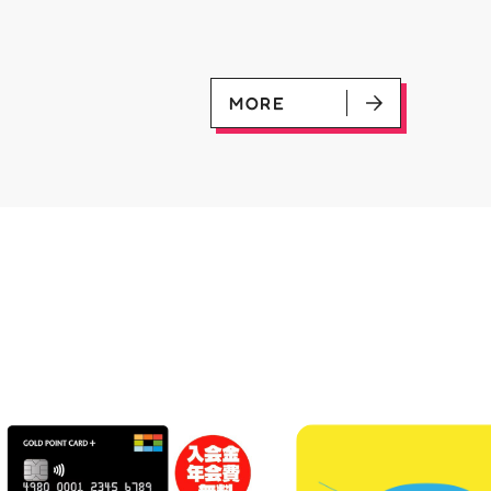
優勝：■日本画■《シェオルド
ンペーン開催中 ♦️コラ
レッドの勅令》シルバースクロ
ー掲出 ♦️特別レシート 
ール・Foil×1枚 2-4位：
盤をご購入の方には リ
2,000pt 5-8位：1,000pt ご参
念レプリカチケットをお渡
加お待ちしております！✨
▼お取置きはこちらから
MORE