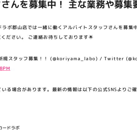
さんを募集中！ 主な業務や募集
アティビジョンについて
御覧ください。 ご連絡お待ちしてお
ドラボ郡山店では一緒に働くアルバイトスタッフさんを募集中
覧ください。 ご連絡お待ちしております🌟
ッフ募集！！ (@koriyama_labo) / Twitter (@kor
58PM
ている場合があります。最新の情報は以下の公式SNSよりご
カードラボ