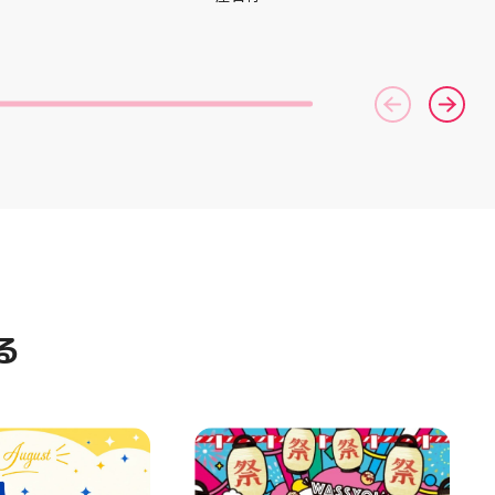
AST 6」の紹介でし
間を変更して営業いたします
としては ☆軽量かつ
11:00〜22:00 お昼からゆっく
「FF TURBO
りBBQやビアガーデンをお楽し
」を新搭載し、推進力
みいただけます ご家族とのお食
ました！
事やご友人との集まり、夏休み
RIPを前足部に追加
のお出かけにもぴったり！ 屋台
プ力を向上させまし
グルメとBBQを一緒に楽しめる
トレンドの反発性と
「お祭りBBQビアガーデン」
性を表したデザイン
で、夏の思い出を作りません
気性を兼ね備えた
か？ 皆さまのご来店をスタッフ
アードウーブンアッ
一同、心よりお待ちしておりま
しました！ ・ 長
す お祭りBBQビアガーデン ア
アルに走りたい方
ティ郡山屋台村
夏のお出かけで長
━━━━━━━━━━━━━━
けのクッションシ
━ ご予約・詳細はプロフィール
ています 人気ラン
のリンクから
ズの最新作になり
━━━━━━━━━━━━━━
る
気になる方は是非、
━ #アティ郡山 #郡山 #郡山グ
んでください！ ス
ルメ #郡山BBQ #ビアガーデン
ーター一同、店頭
#お祭りBBQ #屋台グルメ #手
おります
ぶらBBQ #お盆 #夏休み #郡山
⁠)⁠ ・ #ゼビオ #アティ
ランチ #郡山ディナー #家族で
美少女図鑑 #照山楓
おでかけ #夏の思い出 #BBQ