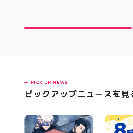
「NOVA BL
た ・ 特徴
反発性に優れた
SQUARED
を向上させ
☆ASICSG
し、グリッ
た！ ☆市場
クッション
と優れた通
「エンジニ
パー」を搭載
距離をカジュ
や仕事履き、
距離歩く方向
PICK UP NEWS
ューズになっ
ニングシュー
ピックアップニュースを見
ます！ ・ 
店頭に足を運
ポーツナビゲ
でお待ちして
(⁠◍⁠•⁠ᴗ⁠•⁠◍
郡山 #福島
香 #ASICS