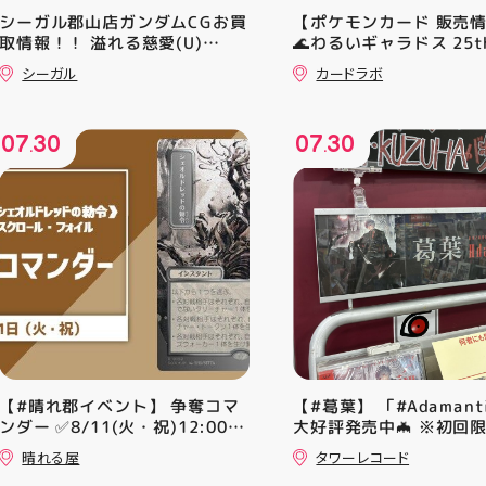
シーガル郡山店ガンダムCGお買
【ポケモンカード 販売
取情報！！ 溢れる慈愛(U)
🌊わるいギャラドス 25th
(GD01-118) ￥30 覚悟の表れ
ーリエのピッピex 🔮ミ
シーガル
カードラボ
(U)(GD01-100) ￥30 ﾌﾗｯﾄ(ﾐﾘ
vmax UR 入荷いたしま
ｼｬ仕様)(C)(GD04-077) ￥50
是非ご来店お待ちしてお
♪
07
30
07
30
.
.
【#晴れ郡イベント】 争奪コマ
【#葛葉】 「#Adamant
ンダー ✅8/11(火・祝)12:00~
大好評発売中🦇 ※初回
⚔️イベント構成⚔️ スイスドロー
A、Bは店頭分在庫切れ
晴れる屋
タワーレコード
+決勝ラウンド 🏆賞品一覧🏆
す🙇‍♀️ 発売を記念した