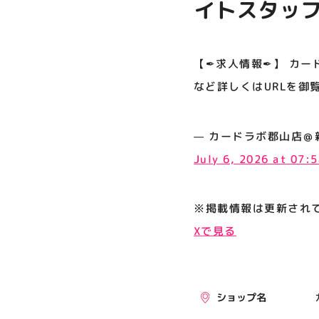
イトスタッフ
プライバシーポリシー
くはURLを
サイトポリシー
【✒求人情報✒】 カー
運営会社
など詳しくはURLを御
公式SNSフォローはこちら
— カードラボ郡山店＠新規スタ
July 6, 2026 at 07:
※掲載情報は更新され
Xで見る
ショップ名