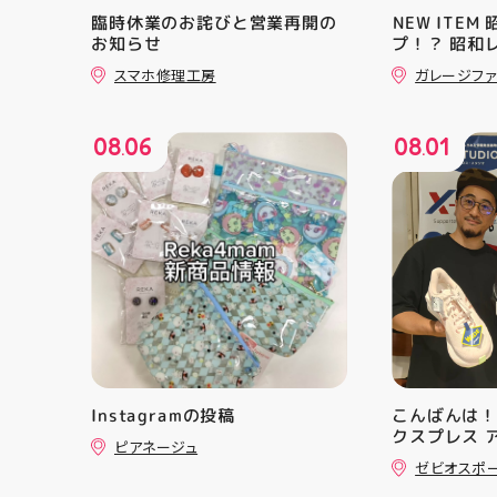
臨時休業のお詫びと営業再開の
️NEW ITE
お知らせ
プ！？ 昭和
大量入荷しま
スマホ修理工房
ガレージファ
子系をまとめ
に飾ればバッ
ロ #アティ郡
08
06
08
01
駅前 #郡山市
.
.
Instagramの投稿
こんばんは！
クスプレス 
ピアネージュ
・ ★本日の
ゼビオスポ
クスからラ