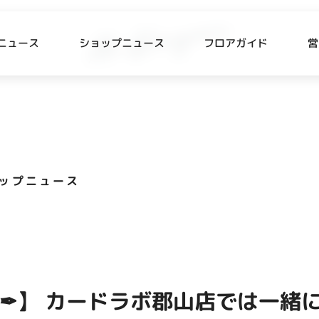
ニュース
ショップニュース
フロアガイド
営
L
P NEWS
FLOOR GUIDE
プニュース
フロアガイド
ップニュース
CESS
RECRUIT
ス・駐車場
スタッフ募集
出店をご検討の方へ
テナント出店募集
✒】 カードラボ郡山店では一緒
催事出店募集