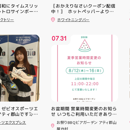
M️ 昭和にタイムスリッ
〖おかえりなさいクーポン配信
レトロサインボード
中！〗 ⁡ ホットペッパーより通
した！ 今回はお菓
常￥11,170······▸ ￥5️⃣,5️⃣8️⃣0️⃣
クトリー
ホワイトニングバー
てみました お部屋
のお得なクーポン配信中です★ ⁡
チグー #昭和レト
コース終了した方、初回体験後
山 #福島県 #郡山
の再来店におすすめです🦷 ⁡ ⁡ お
07
31
一人様1回限りのクーポンにな
.
りますので、是非お試し下さい ⁡
ご予約、ご来店お待ちしており
ます️ #ホワイトニンク #ホワイ
トニングキャンペーン
#whitening #歯が白い #歯の
黄ばみ
 ゼビオスポーツエ
お盆期間 営業時間変更のお知ら
アティ郡山です🦭
せ いつもご利用いただきありが
ラジオ★は アシッ
とうございます！ 8月12日
ーツエクスプレス
お祭りBBQビアガーデン アティ郡山
ンニングシューズ
(水)〜8月16日(日) は、 営業時
屋台村