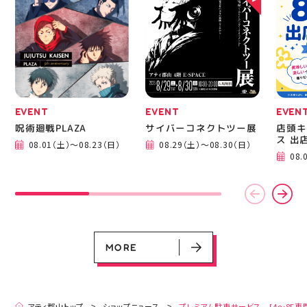
EVENT
EVENT
EVEN
呪術廻戦PLAZA
サイバーコネクトツー展
店頭キ
ス 出
08.01（土）～08.23（日）
08.29（土）～08.30（日）
EVENT
EVENT
EVENT
EVENT
CAMPAIGN
CAMPAIGN
08.
呪術廻戦PLAZA
サイバーコネクトツー展
店頭キッチンカースペース 出店カ
お祭りBBQビアガーデン 屋上で好
ヨドバシカメラ 平日限定1時間駐
プレミアム駐車サービス [4～8F
レンダー
評営業中！
車サービス
専門店対象]
08.01（土）～08.23（日）
08.29（土）～08.30（日）
08.01（土）～08.31（月）
05.21（木）～09.27（日）
MORE
MORE
アティ郡山トップ
ショップニュース
プレミアム駐車サービス [4～8F専