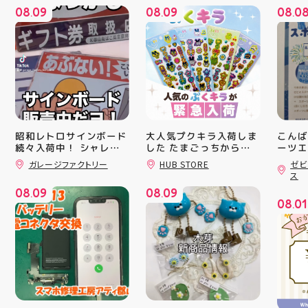
08
09
08
09
08
0
.
.
.
昭和レトロサインボード
大人気プクキラ入荷しま
こんば
続々入荷中！ シャレオ
した たまごっちからサ
ーツエ
ンリオまで 全13種類の
ィ郡山
ツでナウイ すべてA4サ
ガレージファクトリー
HUB STORE
ゼビ
豊富なラインナップが勢
「ゼビ
イズなのでインテリアに
ス
も 取り入れやすいです
揃い ぷくっとしたキュ
つり」
08
09
08
09
よ！ 郡山駅前 アティ郡
ートなフォルムに 思わ
す(⁠✷⁠
.
.
08
01
山4F “ガレージファクト
ず胸キュンしちゃうデザ
16(
.
リー”へ遊びに来てね️‍️‍️‍ #
インばかり 集めたくな
ィ館内
福島 #郡山 #郡山駅前 #
る可愛さで コレクショ
17:
雑貨屋 #昭和レトロ
ンにもぴったり 数量限
を行い
定での入荷となりますの
入り口
で 気になっていた方、
ーや瓶
まだGETできてない方は
対策グ
売り切れる前にぜひお早
た、5
めにチェックしてくださ
ート(