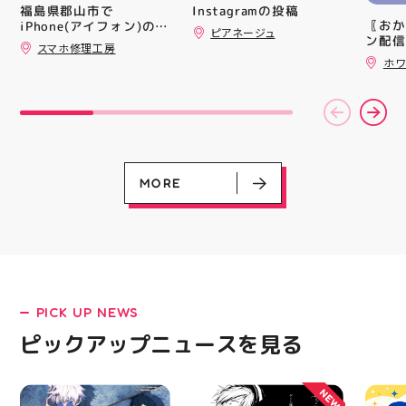
いね お気に入りの1個、
買い上
Instagramの投稿
福島県郡山市で
見つかりますように #プ
ツポイ
〖おか
iPhone(アイフォン)の充
ピアネージュ
クキラ #たまごっち #サ
録)画
ン配信
電口修理はスマホ修理工
スマホ修理工房
ンリオ #シール活 #シー
だくと
ッパー
房アティ郡山店なら即日
ホワ
ル キャラグッズ プチプ
加する
￥11,17
修理対応😊✨
ラ雑貨 コレクション
スポー
￥5️⃣,
HUBSTORE 数量限定 新
ズなど
ーポン
商品入荷
ぜひご
ース終
熱い夏
験後の
ます️
です🦷
ター一
りのク
ります✧⁠◝
ので、
MORE
オ #
⁡ ご
してお
ニンク
キャン
#whi
#歯の
PICK UP NEWS
LATEST!
ピックアップニュース
ピックアップニュースを見る
NEW