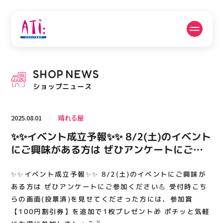
公式SNSフォローはこちら
SHOP
NEWS
PICK UP NEWS
SHOP NEWS
ショップニュース
ピックアップニュース
ショップニュース
2025.08.01
晴れる屋
FLOOR GUIDE
OPENING HOURS
✨✨イベント成立予報✨✨ 8/2(土)のイベント
フロアガイド
営業時間
にご興味がある方は ぜひアンケートにご参
加ください💪 受付時こちらの画面(投票済)を
見せてくださった方には、参加賞【100円割
✨✨イベント成立予報✨✨ 8/2(土)のイベントにご興味が
ACCESS
RECRUIT
アクセス・駐車場
スタッフ募集
引券】を追加で1枚プレゼント🎁 ポチッと気
ある方は ぜひアンケートにご参加ください💪 受付時こち
軽にお得に参加しましょう✌
らの画面(投票済)を見せてくださった方には、参加賞
【100円割引券】を追加で1枚プレゼント🎁 ポチッと気軽