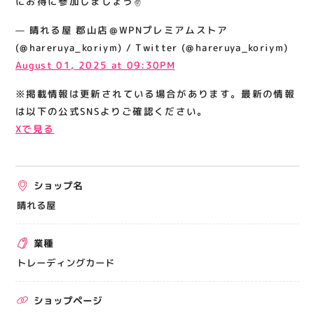
にお得に参加しましょう✌
関連情報
— 晴れる屋 郡山店＠WPNプレミアムストア
お知らせ
(@hareruya_koriym) / Twitter (@hareruya_koriym)
お問い合わせ
August 01, 2025 at 09:30PM
プライバシーポリシー
※掲載情報は更新されている場合があります。最新の情報
サイトポリシー
は以下の公式SNSよりご確認ください。
Xで見る
運営会社
出店をご検討の方へ
ショップ名
テナント出店募集
晴れる屋
催事出店募集
業種
アティビジョンについて
トレーディングカード
ショップページ