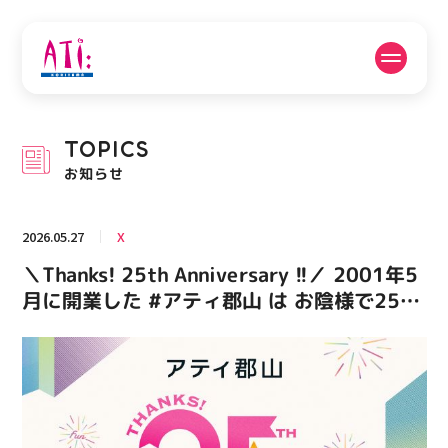
公式SNSフォローはこちら
TOPICS
PICK UP NEWS
SHOP NEWS
お知らせ
ピックアップニュース
ショップニュース
2026.05.27
X
FLOOR GUIDE
OPENING HOURS
＼Thanks! 25th Anniversary !!／ 2001年5
フロアガイド
営業時間
月に開業した #アティ郡山 は お陰様で25周
年を迎えることができました。 これまで支
えてくださったすべてのお客様と 地域の皆
ACCESS
RECRUIT
アクセス・駐車場
スタッフ募集
様に、心より感謝申し上げます。