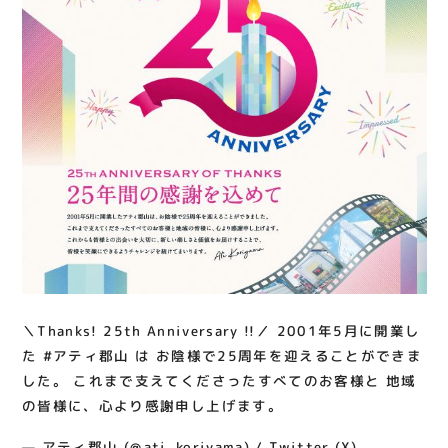
関連情報
お知らせ
お問い合わせ
プライバシーポリシー
サイトポリシー
運営会社
出店をご検討の方へ
テナント出店募集
催事出店募集
＼Thanks! 25th Anniversary !!／ 2001年5月に開業し
アティビジョンについて
た #アティ郡山 は お陰様で25周年を迎えることができま
した。 これまで支えてくださったすべてのお客様と 地域
の皆様に、心より感謝申し上げます。
— アティ郡山 (@ati_koriyama) / Twitter (X)