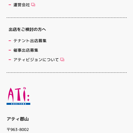
レンダー
評営業中！
車サービス
専門店対象]
運営会社
08.01（土）～08.23（日）
08.29（土）～08.30（日）
08.01（土）～08.31（月）
05.21（木）～09.27（日）
出店をご検討の方へ
MORE
テナント出店募集
催事出店募集
アティビジョンについて
アティ郡山
〒963-8002