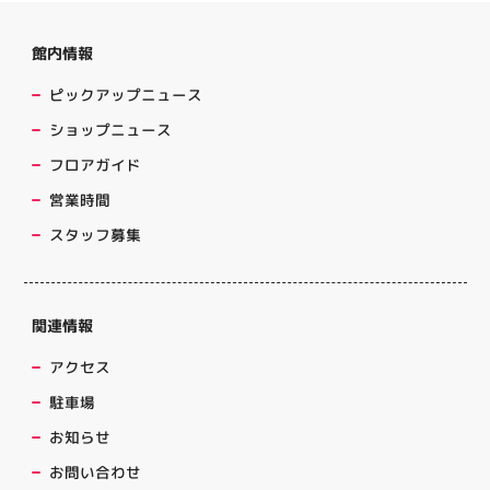
館内情報
ピックアップニュース
LATEST!
ショップニュース
ピックアップニュース
フロアガイド
NEW
営業時間
スタッフ募集
関連情報
アクセス
駐車場
お知らせ
EVENT
EVENT
EVENT
EVENT
CAMPAIGN
CAMPAIGN
お問い合わせ
呪術廻戦PLAZA
サイバーコネクトツー展
店頭キッチンカースペース 出店カ
お祭りBBQビアガーデン 屋上で好
ヨドバシカメラ 平日限定1時間駐
プレミアム駐車サービス [4～8F